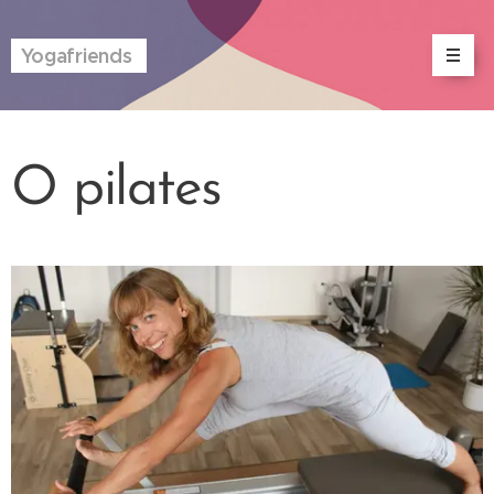
Yogafriends
O pilates