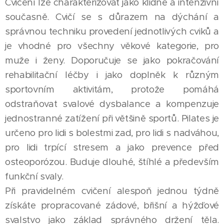
Cvičení lze charakterizovat jako klidné a intenzivní
současně. Cvičí se s důrazem na dýchání a
správnou techniku provedení jednotlivých cviků a
je vhodné pro všechny věkové kategorie, pro
muže i ženy. Doporučuje se jako pokračování
rehabilitační léčby i jako doplněk k různým
sportovním aktivitám, protože pomáhá
odstraňovat svalové dysbalance a kompenzuje
jednostranné zatížení při většině sportů. Pilates je
určeno pro lidi s bolestmi zad, pro lidi s nadváhou,
pro lidi trpící stresem a jako prevence před
osteoporózou. Buduje dlouhé, štíhlé a především
funkční svaly.
Při pravidelném cvičení alespoň jednou týdně
získáte propracované zádové, břišní a hýžďové
svalstvo jako základ správného držení těla.